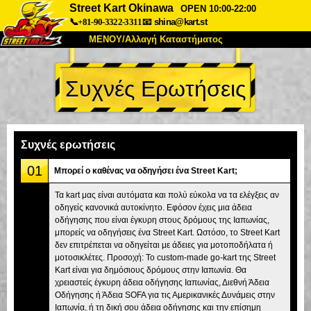
Street Kart Okinawa
OPEN 10:00-22:00
📞+81-90-3322-3311
📧
shina@kart.st
ΜΕΝΟΥ/Αλλαγή Καταστήματος
ΚΥΡΙΩΣ
Συχνές Ερωτήσεις
Σχετικά
Προδιαγραφές
Τιμές
Πρόσβαση
Αναφορές
Συχνές Ερωτήσεις
Εταιρεία
Κράτηση
Συχνές ερωτήσεις
Αλλαγή Καταστήματος
01
Μπορεί ο καθένας να οδηγήσει ένα Street Kart;
Τόκιο Σινάγαουα #1
Τόκιο Ακίχαμπαρα #1
Τα kart μας είναι αυτόματα και πολύ εύκολα να τα ελέγξεις αν
οδηγείς κανονικά αυτοκίνητο. Εφόσον έχεις μια άδεια
Τόκιο Ακίχαμπαρα #2
Τόκιο Σιμπούγια
οδήγησης που είναι έγκυρη στους δρόμους της Ιαπωνίας,
Τόκιο Σιμπούγια Annex
Τόκιο Κόλπος
μπορείς να οδηγήσεις ένα Street Kart. Ωστόσο, το Street Kart
δεν επιτρέπεται να οδηγείται με άδειες για μοτοποδήλατα ή
Τόκιο Ασακούσα
Οσάκα
μοτοσικλέτες. Προσοχή: Το custom-made go-kart της Street
Kart είναι για δημόσιους δρόμους στην Ιαπωνία. Θα
Οκινάουα
χρειαστείς έγκυρη άδεια οδήγησης Ιαπωνίας, Διεθνή Άδεια
Οδήγησης ή Άδεια SOFA για τις Αμερικανικές Δυνάμεις στην
Ιαπωνία, ή τη δική σου άδεια οδήγησης και την επίσημη