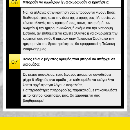
06
Μπορούν να αλλάξουν ή να ακυρωθούν οι κρατήσεις;
Ναι, οι αλλαγές στην κράτησή σας μπορούν να γίνουν βάσει
διαθεσιμότητας κατά την ώρα της αίτησής σας. Μπορείτε να
κάνετε αλλαγές στην κράτησή σας, όπως τον αριθμό των
οδηγών ή την ημερομηνία/ώρα, ή ακόμα και την διαδρομή.
Ωστόσο, αν επιθυμείτε να κάνετε αλλαγές ή να ακυρώσετε την
κράτησή σας εντός 6 ημερών πριν (Ιαπωνική Ώρα) από την
ημερομηνία της δραστηριότητας, θα εφαρμοστεί η Πολιτική
Ακύρωσης μας.
Ποιος είναι ο μέγιστος αριθμός που μπορεί να υπάρχει σε
07
μια ομάδα;
Ως μέτρο ασφαλείας, ένας ξεναγός μπορεί να συνοδεύσει
μέχρι 6 οδηγούς ανά ομάδα., με κάθε ομάδα να φεύγει λίγα
λεπτά αργότερα για λόγους ασφαλείας.
Για περισσότερες πληροφορίες, παρακαλούμε επικοινωνήστε
με το Κέντρο Κρατήσεων μας. Θα χαρούμε να σας
βοηθήσουμε!