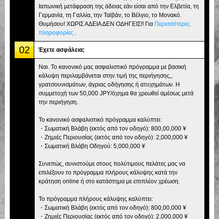
Ιαπωνική μετάφραση της άδειας εάν είσαι από την Ελβετία, τη
Γερμανία, τη Γαλλία, την Ταϊβάν, το Βέλγιο, το Μονακό.
Θυμήσου! ΧΩΡΙΣ ΑΔΕΙΑ ΔΕΝ ΟΔΗΓΕΙΣ!! Για
Περισσότερες
πληροφορίες
.
02
Έχετε ασφάλεια;
Ναι. Το κανονικό μας ασφαλιστικό πρόγραμμα με βασική
κάλυψη περιλαμβάνεται στην τιμή της περιήγησης,,
γρατσουνισμάτων, άγριας οδήγησης ή ατυχημάτων. Η
συμμετοχή των 50,000 JPY/όχημα θα χρεωθεί αμέσως μετά
την περιήγηση.
Το κανονικό ασφαλιστικό πρόγραμμα καλύπτει:
・Σωματική Βλάβη (εκτός από τον οδηγό): 800,00,000 ¥
・Ζημιές Περιουσίας (εκτός από τον οδηγό): 2,000,000 ¥
・Σωματική Βλάβη Οδηγού: 5,000,000 ¥
Συνεπώς, συνιστούμε στους πολύτιμους πελάτες μας να
επιλέξουν το πρόγραμμα πλήρους κάλυψης κατά την
κράτηση online ή στο κατάστημα με επιπλέον χρέωση.
Το πρόγραμμα πλήρους κάλυψης καλύπτει:
・Σωματική Βλάβη (εκτός από τον οδηγό): 800,00,000 ¥
・Ζημιές Περιουσίας (εκτός από τον οδηγό): 2,000,000 ¥