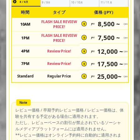
8 / 8月
9 / 9月
10 / 10月
11 / 11月
時間
タイプ
価格 (JPY)
FLASH SALE REVIEW
8,500 ~
10AM
JPY
/pax
¥
PRICE!
FLASH SALE REVIEW
7,500 ~
1PM
JPY
/pax
¥
PRICE!
12,000 ~
4PM
Review Price!
JPY
/pax
¥
17,500 ~
7PM
Review Price!
JPY
/pax
¥
25,000~
Standard
Regular Price
JPY
/pax
¥
レビュー価格 / 早期予約レビュー価格 / レビュー価格は、体
験を共有する予定がある場合に適用されます。
ただし、レビューベースの割引が禁止されているソーシャ
ルメディアプラットフォームには適用されません。
**レビュー価格はオンライン予約時に自動的に適用されま