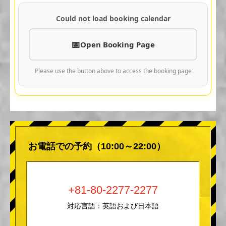
Could not load booking calendar
Open Booking Page
Please use the button above to access the booking page
お電話での予約（10:00～22:00）
+81-80-2277-2277
対応言語：英語および日本語