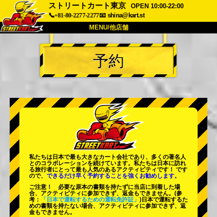
ストリートカート東京
OPEN 10:00-22:00
📞+81-80-2277-2277
📧
shina@kart.st
MENU/他店舗
トップ
予約
概要
車両
価格
アクセス
評価
FAQ
会社
予約
他店舗
東京 品川
東京 秋葉原 #1
東京 秋葉原 #2
東京 渋谷
私たちは日本で最も大きなカート会社であり、
多くの著名人
東京 渋谷アネックス
東京ベイ
とのコラボレーションを続けています。私たちは日本に訪れ
る旅行者にとって
最も人気のあるアクティビティ
です！ です
ので、
できるだけ早く予約することを強くお勧めします。
東京 浅草
大阪
ご注意！ 必要な原本の書類を持たずに当店に到着した場
合、アクティビティに参加できず、返金もできません。
(参
沖縄
考：
「日本で運転するための運転免許証」
)日本で運転するた
めの書類を持たない場合、アクティビティに参加できず、返
金もできません。