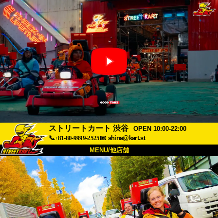
ストリートカート 渋谷
OPEN 10:00-22:00
📞+81-80-9999-2525
📧
shina@kart.st
MENU/他店舗
トップ
概要
車両
価格
アクセス
評価
FAQ