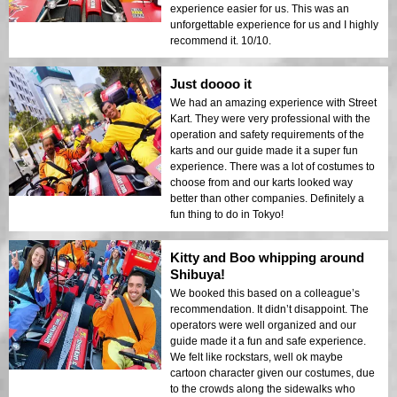
experience easier for us. This was an
unforgettable experience for us and I highly
recommend it. 10/10.
Just doooo it
We had an amazing experience with Street
Kart. They were very professional with the
operation and safety requirements of the
karts and our guide made it a super fun
experience. There was a lot of costumes to
choose from and our karts looked way
better than other companies. Definitely a
fun thing to do in Tokyo!
Kitty and Boo whipping around
Shibuya!
We booked this based on a colleague’s
recommendation. It didn’t disappoint. The
operators were well organized and our
guide made it a fun and safe experience.
We felt like rockstars, well ok maybe
cartoon character given our costumes, due
to the crowds along the sidewalks who