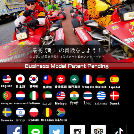
会社
予約
他店舗
東京 品川
東京 秋葉原 #1
東京 秋葉原 #2
東京 渋谷
東京 渋谷アネックス
東京ベイ
最高で唯一の冒険をしよう！
東京 浅草
大阪
大人気の訪日旅行客向け公道カート観光アクティビティ
沖縄