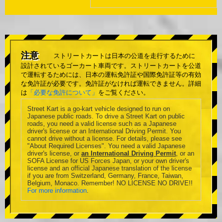
注意
ストリートカートは日本の公道を走行するために
設計されているゴーカート車両です。ストリートカートを公道
で運転するためには、日本の運転免許証や国際免許証等の有効
な免許証が必要です。免許証がなければ運転できません。詳細
は
「必要な免許について」
をご覧ください。
Street Kart is a go-kart vehicle designed to run on
Japanese public roads. To drive a Street Kart on public
roads, you need a valid license such as a Japanese
driver's license or an International Driving Permit. You
cannot drive without a license. For details, please see
"About Required Licenses". You need a valid Japanese
driver's license, or
an International Driving Permit
, or an
SOFA License for US Forces Japan, or your own driver's
license and an official Japanese translation of the license
if you are from Switzerland, Germany, France, Taiwan,
Belgium, Monaco. Remember! NO LICENSE NO DRIVE!!
For more information
.