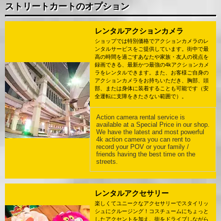
ストリートカートのオプション
レンタルアクションカメラ
ショップでは特別価格でアクションカメラのレ
ンタルサービスをご提供しています。街中で最
高の時間を過ごすあなたや家族・友人の視点を
録画できる、最新かつ最強の4kアクションカメ
ラをレンタルできます。また、お客様ご自身の
アクションカメラをお持ちいただき、胸部、頭
部、または身体に装着することも可能です（安
全運転に支障をきたさない範囲で）。
Action camera rental service is
available at a Special Price in our shop.
We have the latest and most powerful
4k action camera you can rent to
record your POV or your family /
friends having the best time on the
streets.
レンタルアクセサリー
楽しくてユニークなアクセサリーでスタイリッ
シュにクルージング！コスチュームにちょっと
したアクセントを加え、街をドライブしながら