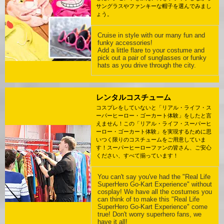
サングラスやファンキーな帽子を選んでみまし
ょう。
Cruise in style with our many fun and
funky accessories!
Add a little flare to your costume and
pick out a pair of sunglasses or funky
hats as you drive through the city.
レンタルコスチューム
コスプレをしていないと「リアル・ライフ・ス
ーパーヒーロー・ゴーカート体験」をしたと言
えません！この「リアル・ライフ・スーパーヒ
ーロー・ゴーカート体験」を実現するために思
いつく限りのコスチュームをご用意していま
す！スーパーヒーローファンの皆さん、ご安心
ください、すべて揃っています！
You can't say you've had the "Real Life
SuperHero Go-Kart Experience" without
cosplay! We have all the costumes you
can think of to make this "Real Life
SuperHero Go-Kart Experience" come
true! Don't worry superhero fans, we
have it all!