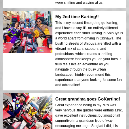
were smiling and waving at us.
My 2nd time Karting!!
This is my second time going go-karting,
and I have to say, it's an entirely different
experience each time! Driving in Shibuya is
a world apart from driving in Okinawa. The
bustling streets of Shibuya are filled with a
vibrant mix of cars, scooters, and
pedestrians, which creates a thrilling
atmosphere that keeps you on your toes. It
truly feels like an adventure as you
navigate through the busy urban
landscape. I highly recommend this
experience to anyone looking for some fun
and adrenaline!
Great grandma goes GoKarting!
Great experience being in my 70’s was
very nervous..the guides were enthusiastic,
gave excellent instructions, but most of all
supportive in a grandson type of way
encouraging me to go. So glad i did, It is