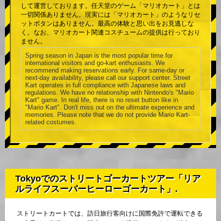
して運営しております。任天堂のゲーム「マリオカート」とは
一切関係ありません。現実には「マリオカート」のようなリセ
ットボタンはありません。最高の体験と思い出をお見逃しな
く。なお、マリオカート関連コスチュームの提供は行っており
ません。
Spring season in Japan is the most popular time for
international visitors and go-kart enthusiasts. We
recommend making reservations early. For same-day or
next-day availability, please call our support center. Street
Kart operates in full compliance with Japanese laws and
regulations. We have no relationship with Nintendo's "Mario
Kart" game. In real life, there is no reset button like in
"Mario Kart". Don't miss out on the ultimate experience and
memories. Please note that we do not provide Mario Kart-
related costumes.
Tokyoでのストリートゴーカートツアー「リア
ルライフスーパーヒーローゴーカート」.
ストリートカートでは、訪日旅行客向けに国際免許で運転できる