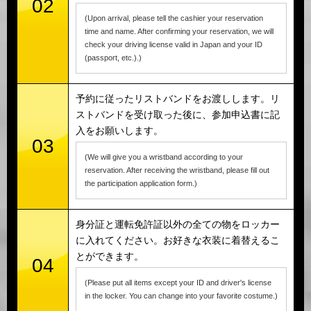
02
(Upon arrival, please tell the cashier your reservation
time and name. After confirming your reservation, we will
check your driving license valid in Japan and your ID
(passport, etc.).)
予約に従ったリストバンドをお渡しします。リ
ストバンドを受け取った後に、参加申込書に記
入をお願いします。
03
(We will give you a wristband according to your
reservation. After receiving the wristband, please fill out
the participation application form.)
身分証と運転免許証以外の全ての物をロッカー
に入れてください。お好きな衣装に着替えるこ
とができます。
04
(Please put all items except your ID and driver's license
in the locker. You can change into your favorite costume.)