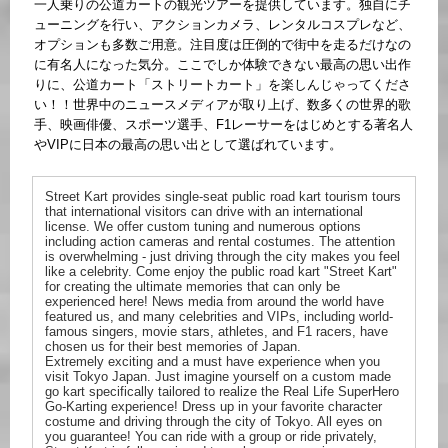
一人乗りの公道カートの観光ツアーを提供しています。独自にチ
ューニングを行い、アクションカメラ、レンタルコスプレなど、
オプションも多数ご用意。注目度は圧倒的で街中を走るだけなの
に有名人になった気分。ここでしか体験できない最高の思い出作
りに、公道カート「ストリートカート」を楽しんじゃってくださ
い！！世界中のニュースメディアが取り上げ、数多くの世界的歌
手、映画俳優、スポーツ選手、F1レーサーをはじめとする著名人
やVIPに日本の最高の思い出として選ばれています。
Street Kart provides single-seat public road kart tourism tours
that international visitors can drive with an international
license. We offer custom tuning and numerous options
including action cameras and rental costumes. The attention
is overwhelming - just driving through the city makes you feel
like a celebrity. Come enjoy the public road kart "Street Kart"
for creating the ultimate memories that can only be
experienced here! News media from around the world have
featured us, and many celebrities and VIPs, including world-
famous singers, movie stars, athletes, and F1 racers, have
chosen us for their best memories of Japan.
Extremely exciting and a must have experience when you
visit Tokyo Japan. Just imagine yourself on a custom made
go kart specifically tailored to realize the Real Life SuperHero
Go-Karting experience! Dress up in your favorite character
costume and driving through the city of Tokyo. All eyes on
you guarantee! You can ride with a group or ride privately,