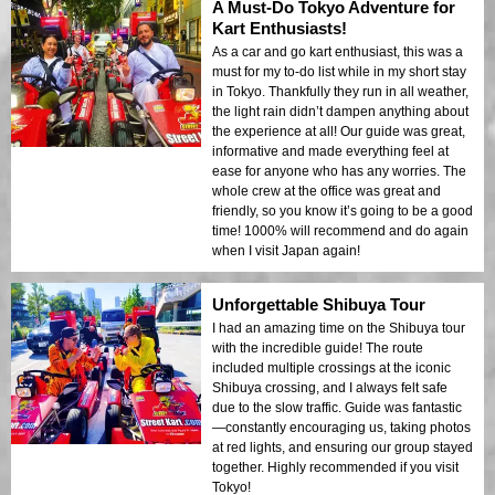
A Must-Do Tokyo Adventure for
Kart Enthusiasts!
As a car and go kart enthusiast, this was a
must for my to-do list while in my short stay
in Tokyo. Thankfully they run in all weather,
the light rain didn’t dampen anything about
the experience at all! Our guide was great,
informative and made everything feel at
ease for anyone who has any worries. The
whole crew at the office was great and
friendly, so you know it’s going to be a good
time! 1000% will recommend and do again
when I visit Japan again!
Unforgettable Shibuya Tour
I had an amazing time on the Shibuya tour
with the incredible guide! The route
included multiple crossings at the iconic
Shibuya crossing, and I always felt safe
due to the slow traffic. Guide was fantastic
—constantly encouraging us, taking photos
at red lights, and ensuring our group stayed
together. Highly recommended if you visit
Tokyo!