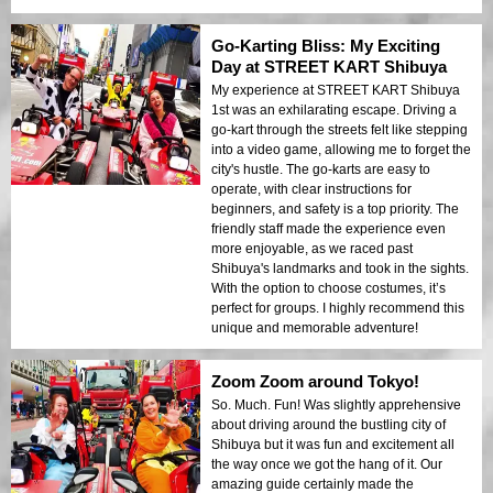
Go-Karting Bliss: My Exciting
Day at STREET KART Shibuya
My experience at STREET KART Shibuya
1st was an exhilarating escape. Driving a
go-kart through the streets felt like stepping
into a video game, allowing me to forget the
city's hustle. The go-karts are easy to
operate, with clear instructions for
beginners, and safety is a top priority. The
friendly staff made the experience even
more enjoyable, as we raced past
Shibuya's landmarks and took in the sights.
With the option to choose costumes, it’s
perfect for groups. I highly recommend this
unique and memorable adventure!
Zoom Zoom around Tokyo!
So. Much. Fun! Was slightly apprehensive
about driving around the bustling city of
Shibuya but it was fun and excitement all
the way once we got the hang of it. Our
amazing guide certainly made the