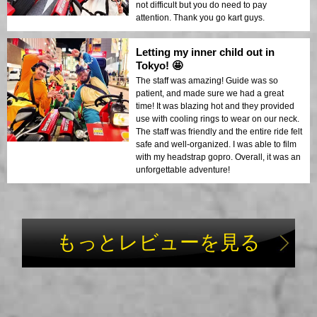
not difficult but you do need to pay
attention. Thank you go kart guys.
Letting my inner child out in
Tokyo! 🤩
The staff was amazing! Guide was so
patient, and made sure we had a great
time! It was blazing hot and they provided
use with cooling rings to wear on our neck.
The staff was friendly and the entire ride felt
safe and well-organized. I was able to film
with my headstrap gopro. Overall, it was an
unforgettable adventure!
もっとレビューを見る