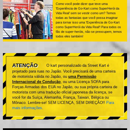
Como você pode dizer que teve uma
'Experiência de Go-Kart como SuperHerói da
Vida Real' sem se vestir como um? Temos
todas as fantasias que você possa imaginar
para tornar isso uma 'Experiência de Go-Kart
como SuperHerói da Vida Real'! Para todos os
fãs de super-heróis, não se preocupem, temos
todos eles também!
ATENÇÃO
O kart personalizado da Street Kart é
projetado para ruas no Japão. Você precisará de uma carteira
de motorista válida no Japão, ou
uma Permissão
Internacional de Condução
, ou uma Licença SOFA para
Forças Armadas dos EUA no Japão, ou sua própria carteira de
motorista com uma tradução oficial japonesa da licença, se
você for da Suíça, Alemanha, França, Taiwan, Bélgica ou
Mônaco. Lembre-se! SEM LICENÇA, SEM DIREÇÃO!!
Para
mais informações
.