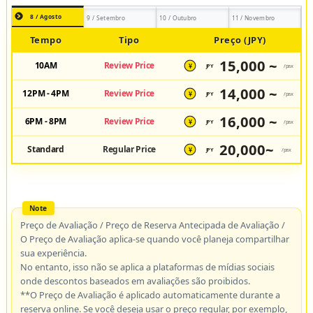
8 / Agosto
9 / Setembro
10 / Outubro
11 / Novembro
Tempo
Tipo
Preço (JPY)
15,000 ~
10AM
Review Price
JPY
/pax
¥
14,000 ~
12PM - 4PM
Review Price
JPY
/pax
¥
16,000 ~
6PM - 8PM
Review Price
JPY
/pax
¥
20,000~
Standard
Regular Price
JPY
/pax
¥
Preço de Avaliação / Preço de Reserva Antecipada de Avaliação /
O Preço de Avaliação aplica-se quando você planeja compartilhar
sua experiência.
No entanto, isso não se aplica a plataformas de mídias sociais
onde descontos baseados em avaliações são proibidos.
**O Preço de Avaliação é aplicado automaticamente durante a
reserva online. Se você deseja usar o preço regular, por exemplo,