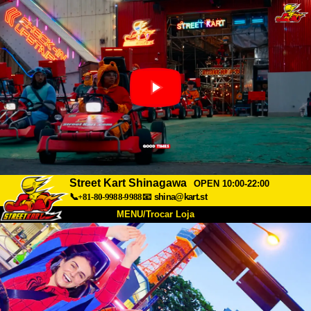
Street Kart Shinagawa
OPEN 10:00-22:00
📞+81-80-9988-9988
📧
shina@kart.st
MENU/Trocar Loja
INÍCIO
Sobre
Especificações
Preços
Acesso
Opiniões
FAQ