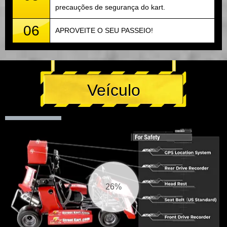
precauções de segurança do kart.
06
APROVEITE O SEU PASSEIO!
Veículo
27%