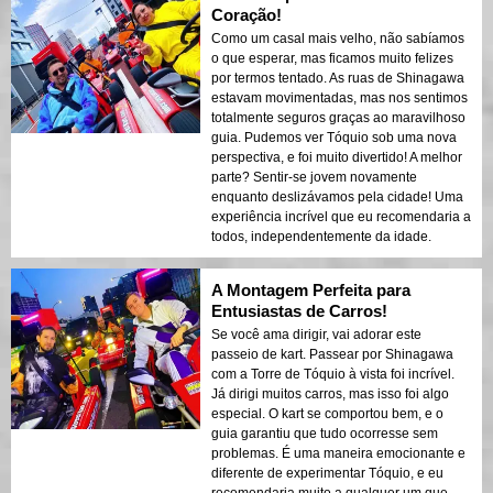
Coração!
Como um casal mais velho, não sabíamos
o que esperar, mas ficamos muito felizes
por termos tentado. As ruas de Shinagawa
estavam movimentadas, mas nos sentimos
totalmente seguros graças ao maravilhoso
guia. Pudemos ver Tóquio sob uma nova
perspectiva, e foi muito divertido! A melhor
parte? Sentir-se jovem novamente
enquanto deslizávamos pela cidade! Uma
experiência incrível que eu recomendaria a
todos, independentemente da idade.
A Montagem Perfeita para
Entusiastas de Carros!
Se você ama dirigir, vai adorar este
passeio de kart. Passear por Shinagawa
com a Torre de Tóquio à vista foi incrível.
Já dirigi muitos carros, mas isso foi algo
especial. O kart se comportou bem, e o
guia garantiu que tudo ocorresse sem
problemas. É uma maneira emocionante e
diferente de experimentar Tóquio, e eu