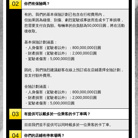
02
你們有保險嗎？
有的。我們的基本保險計劃已包含在行程費用內，
但如果因為碰撞、刮傷、劇烈駕駛或事故而造成卡丁車損壞，
您需要支付自負額。每輛車的自負額為50,000日圓，將在活動
後收取。
基本保險計劃涵蓋：
・人身傷害（駕駛者以外）：800,000,000日圓
・財產損害（駕駛者以外）：2,000,000日圓
・駕駛者傷害：5,000,000日圓
因此，我們強烈建議顧客在線上預訂或在店鋪選擇全險計劃，
並支付額外費用。
全險計劃涵蓋：
・人身傷害（駕駛者以外）：800,000,000日圓
・財產損害（駕駛者以外）：2,000,000日圓
・駕駛者傷害：5,000,000日圓
03
有提供可以載多於一位乘客的卡丁車嗎？
目前我們並不提供可以同時載多於一位乘客的卡丁車。
04
你們的店鋪有停車場嗎？