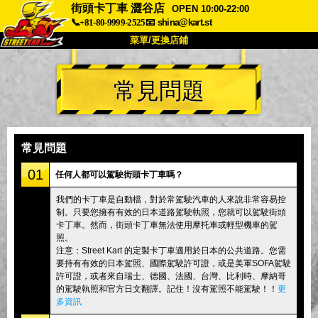
街頭卡丁車 澀谷店
OPEN 10:00-22:00
📞+81-80-9999-2525
📧
shina@kart.st
菜單/更換店鋪
首頁
常見問題
關於我們
規格
價格
交通資訊
顧客評價
常見問題
公司
預訂
常見問題
更換店鋪
01
任何人都可以駕駛街頭卡丁車嗎？
東京 品川 #1
東京 秋葉原 #1
我們的卡丁車是自動檔，對於常駕駛汽車的人來說非常容易控
制。只要您擁有有效的日本道路駕駛執照，您就可以駕駛街頭
東京 秋葉原 #2
東京 澀谷
卡丁車。然而，街頭卡丁車無法使用摩托車或輕型機車的駕
東京 澀谷分店
東京灣
照。
注意：Street Kart 的定製卡丁車適用於日本的公共道路。您需
東京 淺草
大阪
要持有有效的日本駕照、國際駕駛許可證，或是美軍SOFA駕駛
許可證，或者來自瑞士、德國、法國、台灣、比利時、摩納哥
沖繩
的駕駛執照和官方日文翻譯。記住！沒有駕照不能駕駛！！
更
多資訊