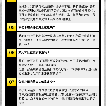
很抱歉，我們的任何店鋪都不提供停車場。我們也建議不要開
車或使用Uber來訪問我們的店鋪，因為交通可能會非常繁忙，
而且如果您遲到，您將無法參加活動。為了無壓力的行程，我
們建議您使用公共交通工具來達到目的地。
05
我們會在高速公路上駕駛嗎？
我們的行程不包括高速公路或快車道，但東京灣課程穿越彩虹
橋，提供了一個令人興奮的體驗，感覺就像是在高速公路上駕
駛一樣！
06
預約可以更改或取消嗎？
是的，您可以根據可用性更改您的預約。您可以更改預約，例
如駕駛人數、日期/時間或課程。
但是，如果您希望在活動日期前6天內（日本標準時間）進行更
改或取消，我們的取消政策將適用。
07
每個小組的最大人數是多少？
為了安全起見，每位導遊最多可以帶領6位駕駛者的團隊。
如果您的團隊有超過6位駕駛者，您只能在我們的東京灣店鋪同
時參加。您將被分成較小的組別，每組間隔幾分鐘出發以確保
安全。